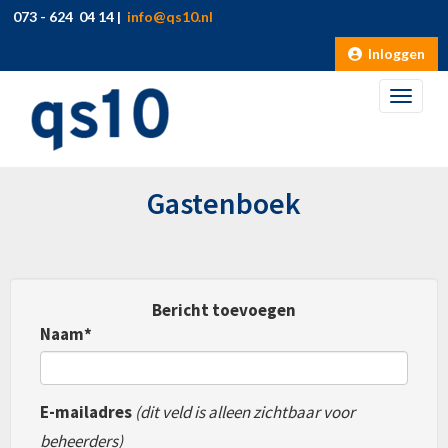
073 - 624 04 14 |
ofni
@qs10.nl
Inloggen
Toggle
Gastenboek
Bericht toevoegen
Naam*
E-mailadres
(dit veld is alleen zichtbaar voor
beheerders)